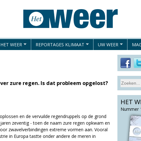
Overslaan
en
naar
de
algemene
 HET WEER
REPORTAGES KLIMAAT
UW WEER
MAG
inhoud
gaan
S
 over zure regen. Is dat probleem opgelost?
Z
e
o
a
HET W
e
r
c
k
Nummer 1
h
 oplossen en de vervuilde regendruppels op de grond
v
t
de jaren zeventig - toen de naam zure regen opkwam en
e
h
door zwavelverbindingen extreme vormen aan. Vooral
l
i
trie in Europa tastte onder andere de meren in
d