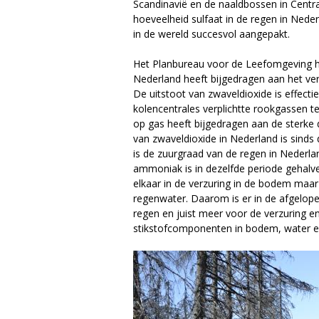
Scandinavië en de naaldbossen in Centr
a
hoeveelheid sulfaat in de regen in Ned
in de wereld succesvol aangepakt.
g
Het Planbureau voor de Leefomgeving he
a
Nederland heeft bijgedragen aan het ve
De uitstoot van zwaveldioxide is effec
z
kolencentrales verplichtte rookgassen 
op gas heeft bijgedragen aan de sterke d
i
van zwaveldioxide in Nederland is sind
is de zuurgraad van de regen in Nederla
n
ammoniak is in dezelfde periode gehalve
elkaar in de verzuring in de bodem maa
e
regenwater. Daarom is er in de afgelop
regen en juist meer voor de verzuring e
stikstofcomponenten in bodem, water en