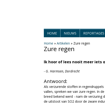
H
HOME
NIEUWS
REPORTAGES
e
Home
»
Artikelen
»
Zure regen
Zure regen
t
W
Ik hoor of lees nooit meer iets
e
- G. Harmsen, Dordrecht
e
Antwoord:
Als verzurende stoffen in regendruppels
r
vallen, spreken we van zure regen. In 
breed bekend werd - nam de verzuring 
M
de uitstoot van SO2 door de zware indus