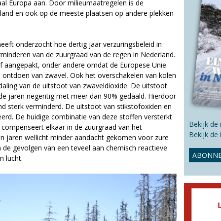
s
aal Europa aan. Door milieumaatregelen is de
s
erland en ook op de meeste plaatsen op andere plekken
i
t
e
eft onderzocht hoe dertig jaar verzuringsbeleid in
rminderen van de zuurgraad van de regen in Nederland.
tief aangepakt, onder andere omdat de Europese Unie
te ontdoen van zwavel. Ook het overschakelen van kolen
aling van de uitstoot van zwaveldioxide. De uitstoot
s de jaren negentig met meer dan 90% gedaald. Hierdoor
nd sterk verminderd. De uitstoot van stikstofoxiden en
erd. De huidige combinatie van deze stoffen versterkt
Bekijk de
r compenseert elkaar in de zuurgraad van het
Bekijk de
en jaren wellicht minder aandacht gekomen voor zure
n de gevolgen van een teveel aan chemisch reactieve
ABONNE
 lucht.