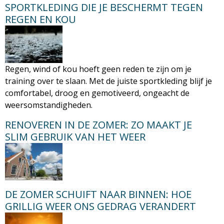
SPORTKLEDING DIE JE BESCHERMT TEGEN
M
REGEN EN KOU
a
g
Regen, wind of kou hoeft geen reden te zijn om je
training over te slaan. Met de juiste sportkleding blijf je
a
comfortabel, droog en gemotiveerd, ongeacht de
weersomstandigheden.
z
RENOVEREN IN DE ZOMER: ZO MAAKT JE
i
SLIM GEBRUIK VAN HET WEER
n
e
DE ZOMER SCHUIFT NAAR BINNEN: HOE
GRILLIG WEER ONS GEDRAG VERANDERT