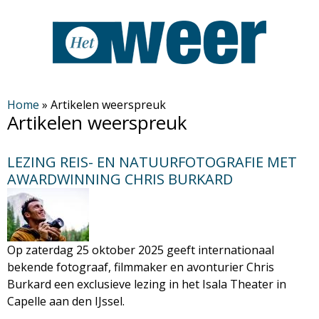
Overslaan
en
naar
de
H
algemene
Home
»
Artikelen weerspreuk
Artikelen weerspreuk
inhoud
e
gaan
LEZING REIS- EN NATUURFOTOGRAFIE MET
t
AWARDWINNING CHRIS BURKARD
W
e
Op zaterdag 25 oktober 2025 geeft internationaal
e
bekende fotograaf, filmmaker en avonturier Chris
Burkard een exclusieve lezing in het Isala Theater in
r
Capelle aan den IJssel.