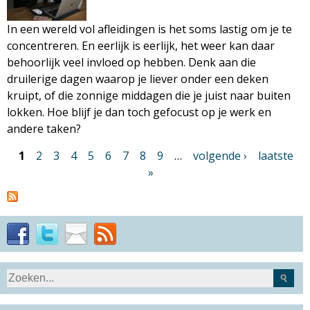
In een wereld vol afleidingen is het soms lastig om je te
concentreren. En eerlijk is eerlijk, het weer kan daar
behoorlijk veel invloed op hebben. Denk aan die
druilerige dagen waarop je liever onder een deken
kruipt, of die zonnige middagen die je juist naar buiten
lokken. Hoe blijf je dan toch gefocust op je werk en
andere taken?
P
1
2
3
4
5
6
7
8
9
…
volgende ›
laatste
a
»
g
i
n
a
'
s
S
Z
e
o