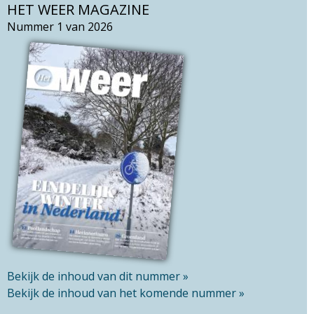
a
HET WEER MAGAZINE
e
r
k
Nummer 1 van 2026
c
v
h
e
t
l
h
d
i
s
s
i
t
e
Bekijk de inhoud van dit nummer »
Bekijk de inhoud van het komende nummer »