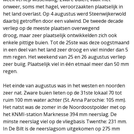
onweer, soms met hagel, veroorzaakten plaatselijk in
het land overlast. Op 4 augustus werd Steenwijkerwold
daarbij getroffen door een valwind. De tweede decade
verliep op de meeste plaatsen overwegend
droog, maar zeer plaatselijk ontwikkelden zich ook
enkele pittige buien. Tot de 25ste was deze oogstmaand
in een deel van het land zeer droog en viel minder dan 5
mm regen. Het weekend van 25 en 26 augustus verliep
zeer buiig. Plaatselijk viel in één etmaal meer dan 50 mm
regen.
Het einde van augustus was in het westen en noorden
zeer nat. Zware buien lieten op de 31ste lokaal 70 tot
ruim 100 mm water achter (St. Anna Parochie: 105 mm).
Het natst was de zomer in de Noordoostpolder met op
het KNMI-station Marknesse 394 mm neerslag. De
minste neerslag viel op de vliegbasis Twenthe: 231 mm.
In De Bilt is de neerslagsom uitgekomen op 275 mm