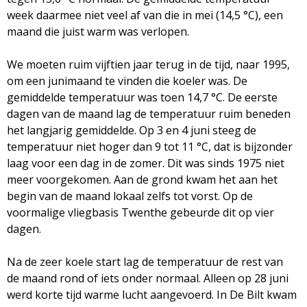
M
week daarmee niet veel af van die in mei (14,5 °C), een
maand die juist warm was verlopen.
a
We moeten ruim vijftien jaar terug in de tijd, naar 1995,
g
om een junimaand te vinden die koeler was. De
gemiddelde temperatuur was toen 14,7 °C. De eerste
a
dagen van de maand lag de temperatuur ruim beneden
het langjarig gemiddelde. Op 3 en 4 juni steeg de
z
temperatuur niet hoger dan 9 tot 11 °C, dat is bijzonder
laag voor een dag in de zomer. Dit was sinds 1975 niet
i
meer voorgekomen. Aan de grond kwam het aan het
begin van de maand lokaal zelfs tot vorst. Op de
n
voormalige vliegbasis Twenthe gebeurde dit op vier
dagen.
e
Na de zeer koele start lag de temperatuur de rest van
de maand rond of iets onder normaal. Alleen op 28 juni
werd korte tijd warme lucht aangevoerd. In De Bilt kwam