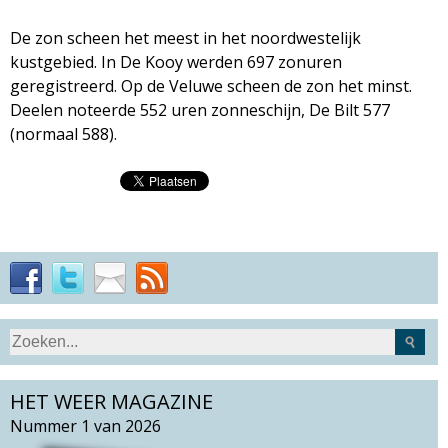
De zon scheen het meest in het noordwestelijk
kustgebied. In De Kooy werden 697 zonuren
geregistreerd. Op de Veluwe scheen de zon het minst.
Deelen noteerde 552 uren zonneschijn, De Bilt 577
(normaal 588).
S
Z
e
o
a
HET WEER MAGAZINE
e
r
k
Nummer 1 van 2026
c