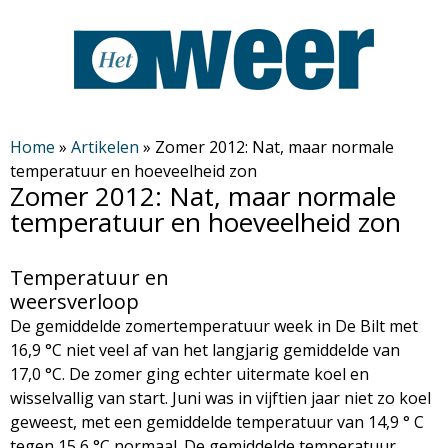
Overslaan
en
naar
de
H
algemene
Home
»
Artikelen
»
Zomer 2012: Nat, maar normale
temperatuur en hoeveelheid zon
inhoud
e
Zomer 2012: Nat, maar normale
gaan
temperatuur en hoeveelheid zon
t
Temperatuur en
W
weersverloop
e
De gemiddelde zomertemperatuur week in De Bilt met
16,9 °C niet veel af van het langjarig gemiddelde van
e
17,0 °C. De zomer ging echter uitermate koel en
wisselvallig van start. Juni was in vijftien jaar niet zo koel
r
geweest, met een gemiddelde temperatuur van 14,9 ° C
tegen 15,6 °C normaal. De gemiddelde temperatuur