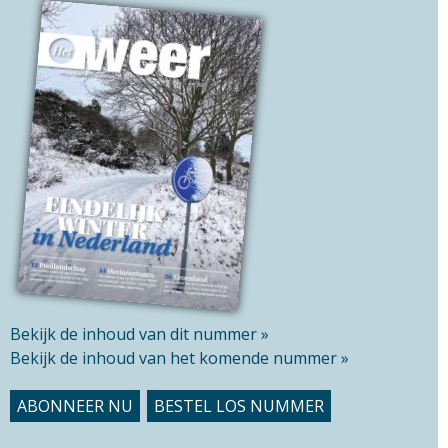
v
h
e
t
l
h
d
i
s
s
i
t
e
Bekijk de inhoud van dit nummer »
Bekijk de inhoud van het komende nummer »
ABONNEER NU
BESTEL LOS NUMMER