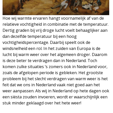
M
a
Hoe wij warmte ervaren hangt voornamelijk af van de
relatieve vochtigheid in combinatie met de temperatuur.
g
Dertig graden bij vrij droge lucht voelt behaaglijker aan
dan dezelfde temperatuur bij een hoog
a
vochtigheidspercentage. Daarbij speelt ook de
windsnelheid een rol. In het zuiden van Europa is de
z
lucht bij warm weer over het algemeen droger. Daarom
is deze beter te verdragen dan in Nederland. Toch
i
komen zulke situaties ‘s zomers ook in Nederland voor,
zoals de afgelopen periode is gebleken. Het grootste
n
probleem bij het slecht verdragen van warm weer is het
feit dat we ons in Nederland vaak niet goed aan het
e
weer aanpassen. Als wij in Nederland op hete dagen ook
een siësta zouden invoeren, wordt er waarschijnlijk een
stuk minder geklaagd over het hete weer!