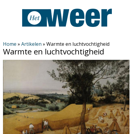
Overslaan
en
naar
de
H
algemene
Home
»
Artikelen
»
Warmte en luchtvochtigheid
Warmte en luchtvochtigheid
inhoud
e
gaan
t
W
e
e
r