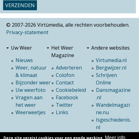
© 2007-2026 Virtùmedia, alle rechten voorbehouden.
Privacy-statement
Uw Weer
Het Weer
Andere websites
Magazine
Nieuws
Virtumedia.nl
Weer, natuur
Adverteren
Bergwijzer.nl
& klimaat
Colofon
Schrijven
Bijzonder weer
Contact
Online
Uw weerfoto
Cookiebeleid
Dansmagazine
Vragen aan
Facebook
.nl
het weer
Twitter
Wandelmagazi
Weerweetjes
Links
ne.nu
Isgeschiedenis.
nl
Meer info
Deze site vereist cookies voor een goede werking.