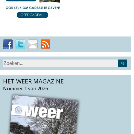
S
Z
e
o
a
HET WEER MAGAZINE
e
r
k
Nummer 1 van 2026
c
v
h
e
t
l
h
d
i
s