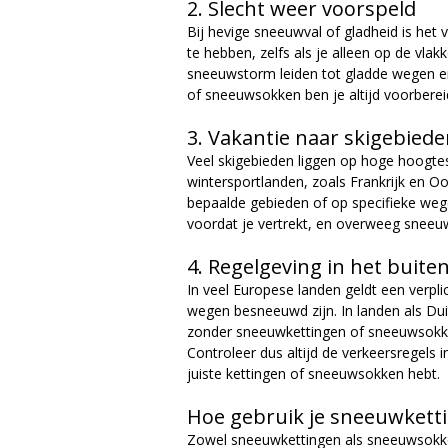
2. Slecht weer voorspeld
Bij hevige sneeuwval of gladheid is het
te hebben, zelfs als je alleen op de vlak
sneeuwstorm leiden tot gladde wegen e
of sneeuwsokken ben je altijd voorbere
3. Vakantie naar skigebied
Veel skigebieden liggen op hoge hoogte
wintersportlanden, zoals Frankrijk en Oos
bepaalde gebieden of op specifieke wege
voordat je vertrekt, en overweeg sneeuw
4. Regelgeving in het buite
In veel Europese landen geldt een verp
wegen besneeuwd zijn. In landen als Duits
zonder sneeuwkettingen of sneeuwsokken
Controleer dus altijd de verkeersregels 
juiste kettingen of sneeuwsokken hebt.
Hoe gebruik je sneeuwket
Zowel sneeuwkettingen als sneeuwsokken 