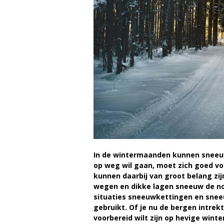
a
g
a
z
i
n
e
In de wintermaanden kunnen sneeuw e
op weg wil gaan, moet zich goed 
kunnen daarbij van groot belang zijn
wegen en dikke lagen sneeuw de norm
situaties sneeuwkettingen en sneeu
gebruikt. Of je nu de bergen intrek
voorbereid wilt zijn op hevige wint