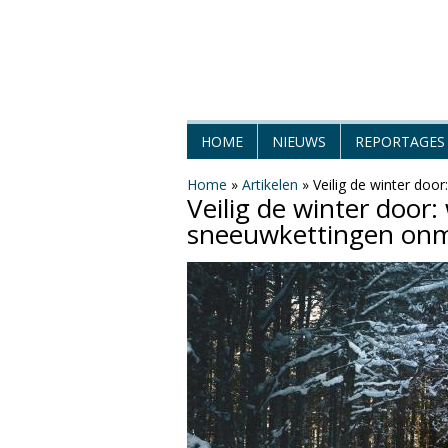
H
HOME
NIEUWS
REPORTAGES
e
Home
»
Artikelen
»
Veilig de winter doo
Veilig de winter door:
t
sneeuwkettingen onm
W
e
e
r
M