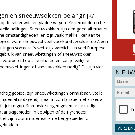
en en sneeuwsokken belangrijk?
p op besneeuwde en gladde wegen. Ze verminderen het
p steile hellingen. Sneeuwsokken zijn een goed alternatief
me omstandigheden, en zijn vaak makkelijker aan te
regio’s waar sneeuwval veel voorkomt, zoals in de Alpen
tingen soms zelfs wettelijk verplicht. In veel Europese
t gebruik van sneeuwkettingen of sneeuwsokken
voorbereid op elke situatie en kun je veilig je
eeuwkettingen of sneeuwsokken nodig? Dit zijn vier
NIEUW
gachtig gebied, zijn sneeuwkettingen onmisbaar. Steile
 rijden al uitdagend, maar in combinatie met sneeuw
de juiste grip. Sneeuwkettingen geven je de nodige
 naar skigebieden in de Alpen of de Pyreneeën.
ief zijn voor minder extreme berggebieden of
gebruiken.