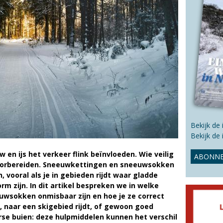
s
s
i
t
e
Bekijk de
Bekijk de
n ijs het verkeer flink beïnvloeden. Wie veilig
ABONNE
voorbereiden. Sneeuwkettingen en sneeuwsokken
, vooral als je in gebieden rijdt waar gladde
 zijn. In dit artikel bespreken we in welke
wsokken onmisbaar zijn en hoe je ze correct
t, naar een skigebied rijdt, of gewoon goed
erse buien: deze hulpmiddelen kunnen het verschil