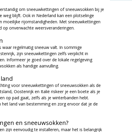
 verstandig om sneeuwkettingen of sneeuwsokken bij je
ke weg blijft. Ook in Nederland kan een plotselinge
n moeilijke rijomstandigheden. Met sneeuwkettingen
id op onverwachte weersveranderingen.
en
s waar regelmatig sneeuw valt. In sommige
tenrijk, zijn sneeuwkettingen zelfs verplicht in
n. Informeer je goed over de lokale regelgeving
sokken als handige aanvulling.
nland
lichting voor sneeuwkettingen of sneeuwsokken als de
land, Oostenrijk en Italië riskeer je een boete als je
 op pad gaat, zelfs als je winterbanden hebt.
in het land van bestemming en zorg ervoor dat je de
tingen en sneeuwsokken?
zijn eenvoudig te installeren, maar het is belangrijk