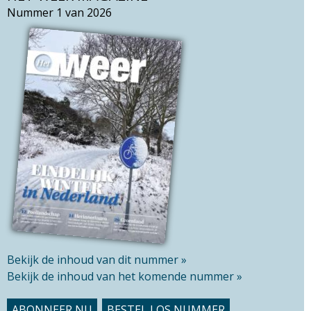
r
k
Nummer 1 van 2026
c
v
h
e
t
l
h
d
i
s
s
i
t
e
Bekijk de inhoud van dit nummer »
Bekijk de inhoud van het komende nummer »
ABONNEER NU
BESTEL LOS NUMMER