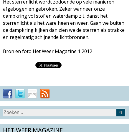
Het sterrenlicht wordt zodoende op vele manieren
M
afgebogen en gebroken. Zeker wanneer onze
dampkring vol stof en waterdamp zit, danst het
a
sterrenlicht als het ware heen en weer. Gaan we buiten
de dampkring kijken dan zien we de sterren als strakke
g
en regelmatig schijnende lichtbronnen.
a
Bron en foto Het Weer Magazine 1 2012
z
i
n
e
S
Z
e
o
a
HET WEER MAGAZINE
e