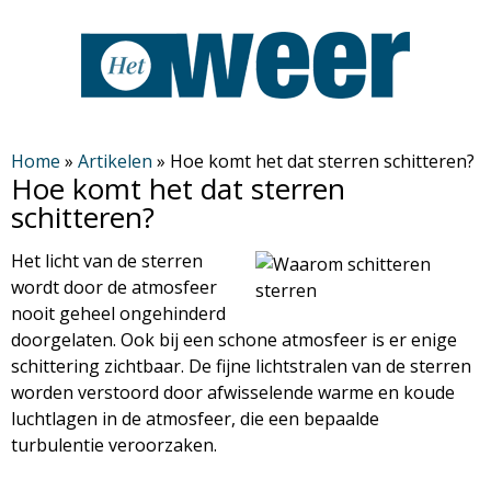
Overslaan
en
naar
de
H
algemene
Home
»
Artikelen
»
Hoe komt het dat sterren schitteren?
Hoe komt het dat sterren
inhoud
e
schitteren?
gaan
t
Het licht van de sterren
wordt door de atmosfeer
W
nooit geheel ongehinderd
doorgelaten. Ook bij een schone atmosfeer is er enige
e
schittering zichtbaar. De fijne lichtstralen van de sterren
worden verstoord door afwisselende warme en koude
e
luchtlagen in de atmosfeer, die een bepaalde
turbulentie veroorzaken.
r