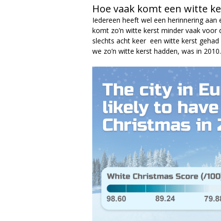
Hoe vaak komt een witte ke
a
Iedereen heeft wel een herinnering aa
g
komt zo’n witte kerst minder vaak voor
slechts acht keer een witte kerst gehad 
a
we zo’n witte kerst hadden, was in 2010.
z
i
n
e