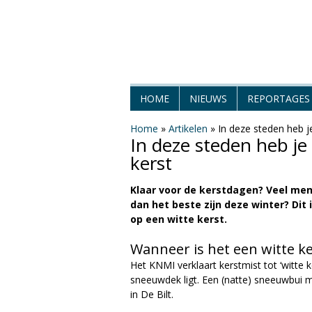
H
HOME
NIEUWS
REPORTAGES
e
Home
»
Artikelen
»
In deze steden heb j
In deze steden heb je
t
kerst
W
Klaar voor de kerstdagen? Veel men
dan het beste zijn deze winter? Di
e
op een witte kerst.
e
Wanneer is het een witte ke
Het KNMI verklaart kerstmist tot ‘witte k
r
sneeuwdek ligt. Een (natte) sneeuwbui 
in De Bilt.
M