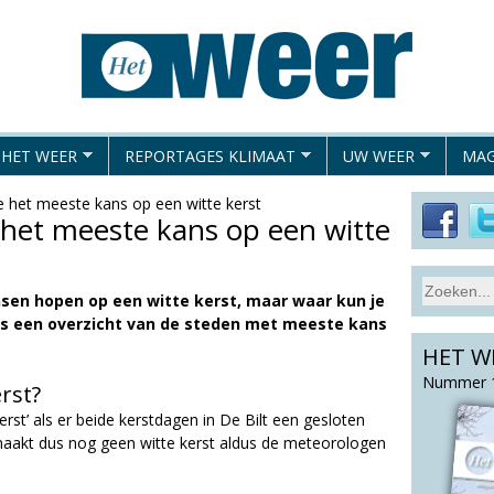
Overslaan
en
naar
de
algemene
 HET WEER
REPORTAGES KLIMAAT
UW WEER
MAG
inhoud
gaan
e het meeste kans op een witte kerst
 het meeste kans op een witte
S
sen hopen op een witte kerst, maar waar kun je
Z
e
t is een overzicht van de steden met meeste kans
o
a
HET W
e
r
c
k
Nummer 1
rst?
h
v
erst’ als er beide kerstdagen in De Bilt een gesloten
t
e
maakt dus nog geen witte kerst aldus de meteorologen
h
l
i
d