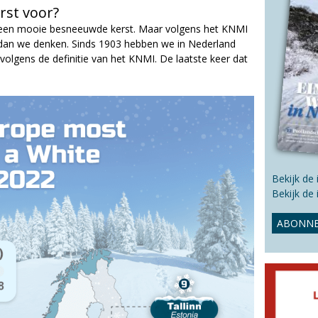
s
rst voor?
s
n een mooie besneeuwde kerst. Maar volgens het KNMI
i
 dan we denken. Sinds 1903 hebben we in Nederland
t
volgens de definitie van het KNMI. De laatste keer dat
e
Bekijk de
Bekijk de
ABONNE