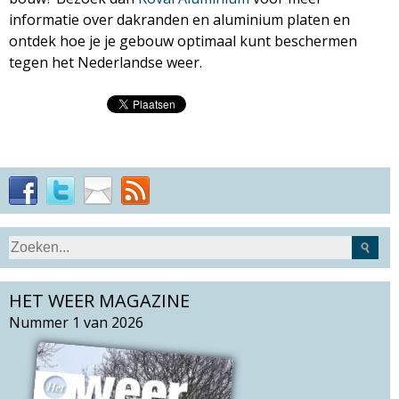
informatie over dakranden en aluminium platen en
ontdek hoe je je gebouw optimaal kunt beschermen
tegen het Nederlandse weer.
S
Z
e
o
a
HET WEER MAGAZINE
e
r
k
Nummer 1 van 2026
c
v
h
e
t
l
h