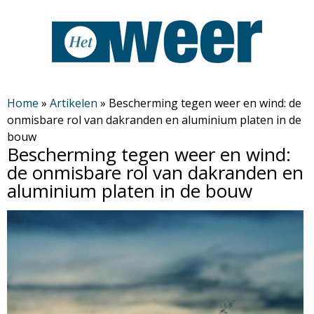
Overslaan
en
naar
de
H
algemene
Home
»
Artikelen
»
Bescherming tegen weer en wind: de
onmisbare rol van dakranden en aluminium platen in de
inhoud
e
bouw
gaan
Bescherming tegen weer en wind:
t
de onmisbare rol van dakranden en
aluminium platen in de bouw
W
e
e
r