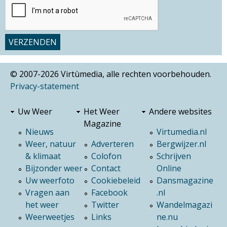
© 2007-2026 Virtùmedia, alle rechten voorbehouden.
Privacy-statement
Uw Weer
Het Weer
Andere websites
Magazine
Nieuws
Virtumedia.nl
Weer, natuur
Adverteren
Bergwijzer.nl
& klimaat
Colofon
Schrijven
Bijzonder weer
Contact
Online
Uw weerfoto
Cookiebeleid
Dansmagazine
Vragen aan
Facebook
.nl
het weer
Twitter
Wandelmagazi
Weerweetjes
Links
ne.nu