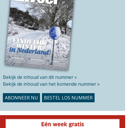
d
i
s
s
i
t
e
Bekijk de inhoud van dit nummer »
Bekijk de inhoud van het komende nummer »
ABONNEER NU
BESTEL LOS NUMMER