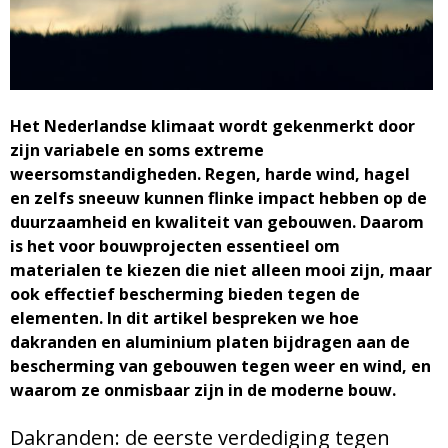
M
a
g
Het Nederlandse klimaat wordt gekenmerkt door
zijn variabele en soms extreme
a
weersomstandigheden. Regen, harde wind, hagel
en zelfs sneeuw kunnen flinke impact hebben op de
z
duurzaamheid en kwaliteit van gebouwen. Daarom
is het voor bouwprojecten essentieel om
i
materialen te kiezen die niet alleen mooi zijn, maar
ook effectief bescherming bieden tegen de
n
elementen. In dit artikel bespreken we hoe
dakranden en aluminium platen bijdragen aan de
e
bescherming van gebouwen tegen weer en wind, en
waarom ze onmisbaar zijn in de moderne bouw.
Dakranden: de eerste verdediging tegen