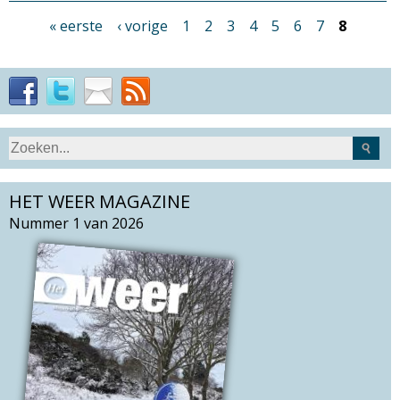
« eerste
‹ vorige
1
2
3
4
5
6
7
8
P
a
g
i
n
a
S
Z
'
e
o
s
a
HET WEER MAGAZINE
e
r
k
Nummer 1 van 2026
c
v
h
e
t
l
h
d
i
s
s
i