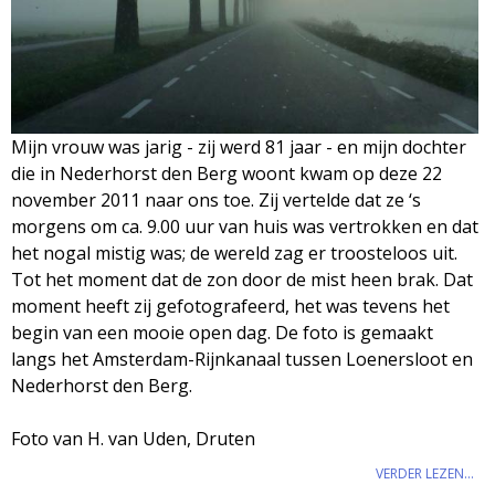
M
a
g
Mijn vrouw was jarig - zij werd 81 jaar - en mijn dochter
die in Nederhorst den Berg woont kwam op deze 22
a
november 2011 naar ons toe. Zij vertelde dat ze ‘s
morgens om ca. 9.00 uur van huis was vertrokken en dat
z
het nogal mistig was; de wereld zag er troosteloos uit.
Tot het moment dat de zon door de mist heen brak. Dat
i
moment heeft zij gefotografeerd, het was tevens het
begin van een mooie open dag. De foto is gemaakt
n
langs het Amsterdam-Rijnkanaal tussen Loenersloot en
Nederhorst den Berg.
e
Foto van H. van Uden, Druten
VERDER LEZEN...