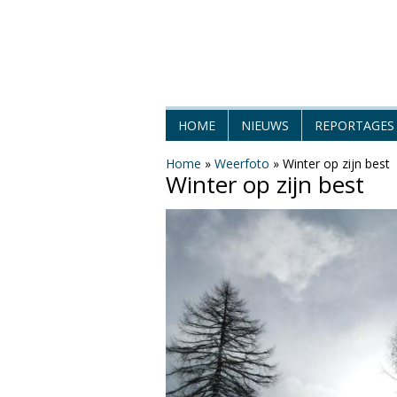
H
HOME
NIEUWS
REPORTAGES
e
Home
»
Weerfoto
»
Winter op zijn best
Winter op zijn best
t
W
e
e
r
M