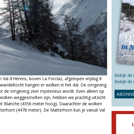
s
s
i
t
e
Bekijk de
Val d'Hérens, boven La Forclaz, afgelopen vrijdag 8
Bekijk de
wandeltocht hangen er wolken in het dal. De omgeving
or de omgeving zeer mysterieus wordt. Even alleen op
ABONNE
wolken weggesmolten zijn, hebben we prachtig uitzicht
nt Blanche (4356 meter hoog). Daarachter de wolken
tterhorn (4478 meter). De Matterhorn kun je vanuit Val