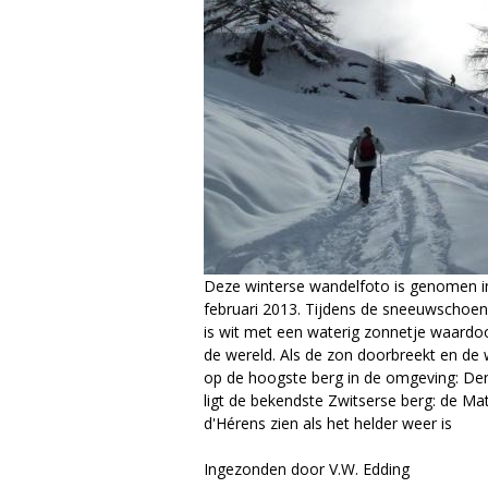
a
g
a
z
i
n
Deze winterse wandelfoto is genomen in 
e
februari 2013. Tijdens de sneeuwschoen
is wit met een waterig zonnetje waardo
de wereld. Als de zon doorbreekt en de 
op de hoogste berg in de omgeving: De
ligt de bekendste Zwitserse berg: de Ma
d'Hérens zien als het helder weer is
Ingezonden door V.W. Edding