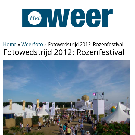
Overslaan
en
naar
de
H
algemene
Home
»
Weerfoto
»
Fotowedstrijd 2012: Rozenfestival
Fotowedstrijd 2012: Rozenfestival
inhoud
e
gaan
t
W
e
e
r