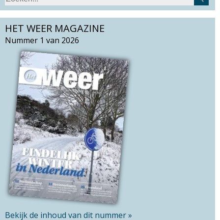
Z
e
o
a
HET WEER MAGAZINE
e
r
k
Nummer 1 van 2026
c
v
h
e
t
l
h
d
i
s
s
i
t
e
Bekijk de inhoud van dit nummer »