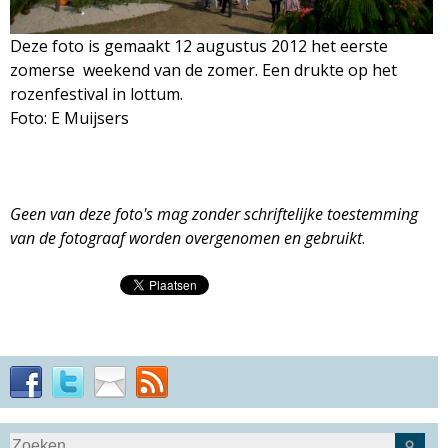
M
Deze foto is gemaakt 12 augustus 2012 het eerste
a
zomerse weekend van de zomer. Een drukte op het
rozenfestival in lottum.
g
Foto: E Muijsers
a
z
Geen van deze foto's mag zonder schriftelijke toestemming
van de fotograaf worden overgenomen en gebruikt
.
i
n
e
S