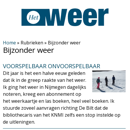
Overslaan
en
naar
de
H
algemene
Home
»
Rubrieken
»
Bijzonder weer
Bijzonder weer
inhoud
e
gaan
VOORSPELBAAR ONVOORSPELBAAR
t
Dit jaar is het een halve eeuw geleden
dat ik in de greep raakte van het weer.
W
Ik ging het weer in Nijmegen dagelijks
noteren, kreeg een abonnement op
e
het weerkaartje en las boeken, heel veel boeken. Ik
stuurde zoveel aanvragen richting De Bilt dat de
e
bibliothecaris van het KNMI zelfs een stop instelde op
de uitleningen.
r