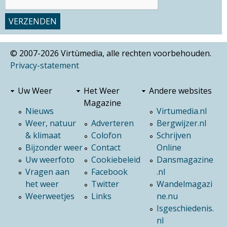
© 2007-2026 Virtùmedia, alle rechten voorbehouden.
Privacy-statement
Uw Weer
Het Weer
Andere websites
Magazine
Nieuws
Virtumedia.nl
Weer, natuur
Adverteren
Bergwijzer.nl
& klimaat
Colofon
Schrijven
Bijzonder weer
Contact
Online
Uw weerfoto
Cookiebeleid
Dansmagazine
Vragen aan
Facebook
.nl
het weer
Twitter
Wandelmagazi
Weerweetjes
Links
ne.nu
Isgeschiedenis.
nl