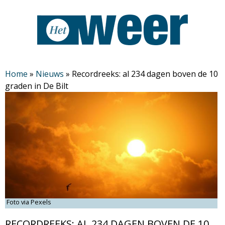
Overslaan
en
naar
de
H
algemene
Home
»
Nieuws
»
Recordreeks: al 234 dagen boven de 10
graden in De Bilt
inhoud
e
gaan
t
W
e
e
Foto via Pexels
r
RECORDREEKS: AL 234 DAGEN BOVEN DE 10