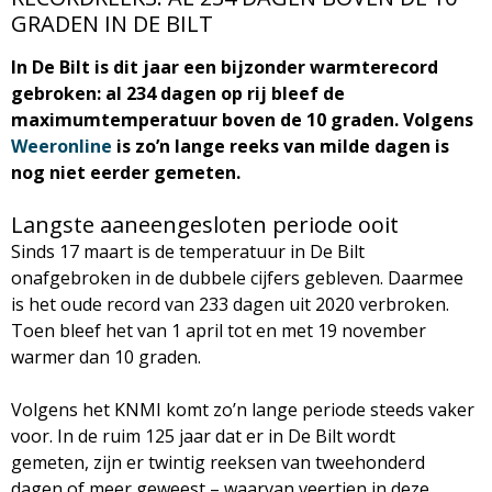
GRADEN IN DE BILT
M
In De Bilt is dit jaar een bijzonder warmterecord
a
gebroken: al 234 dagen op rij bleef de
maximumtemperatuur boven de 10 graden. Volgens
g
Weeronline
is zo’n lange reeks van milde dagen is
nog niet eerder gemeten.
a
Langste aaneengesloten periode ooit
z
Sinds 17 maart is de temperatuur in De Bilt
onafgebroken in de dubbele cijfers gebleven. Daarmee
i
is het oude record van 233 dagen uit 2020 verbroken.
Toen bleef het van 1 april tot en met 19 november
n
warmer dan 10 graden.
e
Volgens het KNMI komt zo’n lange periode steeds vaker
voor. In de ruim 125 jaar dat er in De Bilt wordt
gemeten, zijn er twintig reeksen van tweehonderd
dagen of meer geweest – waarvan veertien in deze