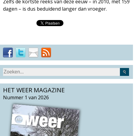
Zelfs de kortste reeks van deze eeuw – in 2010, met 159
dagen – is dus beduidend langer dan vroeger.
S
Z
e
o
a
HET WEER MAGAZINE
e
r
k
Nummer 1 van 2026
c
v
h
e
t
l
h
d
i