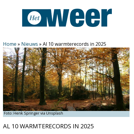
Overslaan
en
naar
de
H
algemene
Home
»
Nieuws
»
Al 10 warmterecords in 2025
inhoud
e
gaan
t
W
e
e
Foto: Henk Springer via Unsplash
AL 10 WARMTERECORDS IN 2025
r