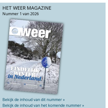
o
a
HET WEER MAGAZINE
e
r
k
Nummer 1 van 2026
c
v
h
e
t
l
h
d
i
s
s
i
t
e
Bekijk de inhoud van dit nummer »
Bekijk de inhoud van het komende nummer »