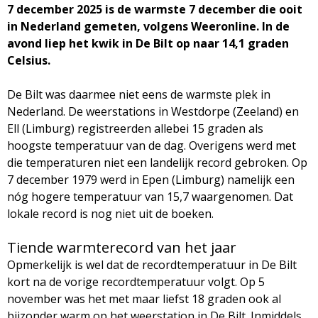
7 december 2025 is de warmste 7 december die ooit
M
in Nederland gemeten, volgens Weeronline. In de
avond liep het kwik in De Bilt op naar 14,1 graden
a
Celsius.
g
De Bilt was daarmee niet eens de warmste plek in
Nederland. De weerstations in Westdorpe (Zeeland) en
a
Ell (Limburg) registreerden allebei 15 graden als
hoogste temperatuur van de dag. Overigens werd met
z
die temperaturen niet een landelijk record gebroken. Op
7 december 1979 werd in Epen (Limburg) namelijk een
i
nóg hogere temperatuur van 15,7 waargenomen. Dat
lokale record is nog niet uit de boeken.
n
Tiende warmterecord van het jaar
e
Opmerkelijk is wel dat de recordtemperatuur in De Bilt
kort na de vorige recordtemperatuur volgt. Op 5
november was het met maar liefst 18 graden ook al
bijzonder warm op het weerstation in De Bilt. Inmiddels